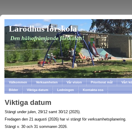
Larödhus förskola
Den hälsofrämjande förskolan!
Välkommen
Verksamheten
Vår vision
Prioriterat mål
Vårt k
Bilder
Viktiga datum
Ledningen
Kontakta oss
Viktiga datum
Stängt under julen, 29/12 samt 30/12 (2025).
Fredagen den 21 augusti (2026) har vi stängt för verksamhetsplanering.
Stängt v. 30 och 31 sommaren 2026.